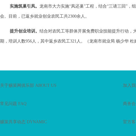
实施筑巢引凤。
龙南市大力实施“凤还巢”工程，结合“三请三回”，
会。目前，已返乡就业创业农民工共2300余人。
提升创业培训。
结合对农民工等群体开展免费职业技能提升行动，大
期，培训人数956人，其中返乡农民工321人。（龙南市就业局 杨少华 杜
关于赐策网俱乐部 ABOUT US
加入我们
常见问题 FAQ
商务合作
赐策共享动态 DYNAMIC
官方客服T